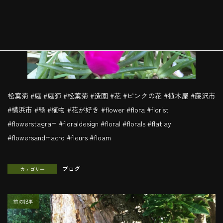
松葉菊 #庭 #庭師 #松葉菊 #造園 #花 #ピンクの花 #植木屋 #藤沢市
#横浜市 #緑 #植物 #花が好き #flower #flora #florist
#flowerstagram #floraldesign #floral #florals #flatlay
#flowersandmacro #fleurs #floam
ブログ
カテゴリー
前の記事