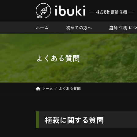
コ
ナ
ン
ビ
テ
ゲ
ン
ー
ホーム
初めての方へ
庭師 生樹 に
ツ
シ
へ
ョ
ス
ン
キ
に
よくある質問
ッ
移
プ
動
ホーム
よくある質問
植栽に関する質問