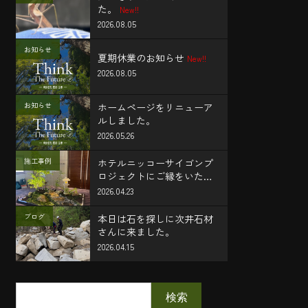
た。
New!!
2026.08.05
お知らせ
夏期休業のお知らせ
New!!
2026.08.05
お知らせ
ホームページをリニューア
ルしました。
2026.05.26
施工事例
ホテルニッコーサイゴンプ
ロジェクトにご縁をいただ
き、施工に携わることがで
2026.04.23
きました。
ブログ
本日は石を探しに次井石材
さんに来ました。
2026.04.15
検索