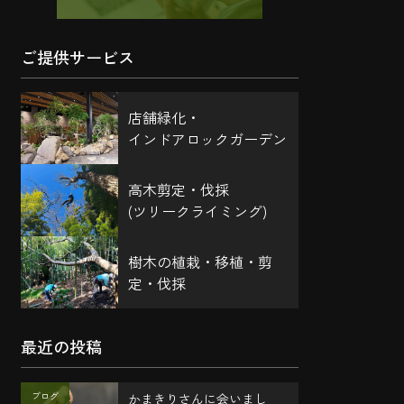
ご提供サービス
店舗緑化・
インドアロックガーデン
高木剪定・伐採
(ツリークライミング)
樹木の植栽・移植・剪
定・伐採
最近の投稿
ブログ
かまきりさんに会いまし