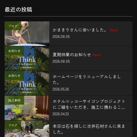
最近の投稿
ブログ
かまきりさんに会いました。
New!!
2026.08.05
お知らせ
夏期休業のお知らせ
New!!
2026.08.05
お知らせ
ホームページをリニューアルしまし
た。
2026.05.26
施工事例
ホテルニッコーサイゴンプロジェクト
にご縁をいただき、施工に携わること
ができました。
2026.04.23
ブログ
本日は石を探しに次井石材さんに来ま
した。