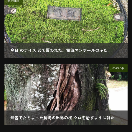
前の記事
今日 のナイス 苔で覆われた、電気マンホールのふた。
2019.07.11
次の記事
帰省でたちよった長崎の出島の桜 ウロを治すように幹から根
2019.08.10