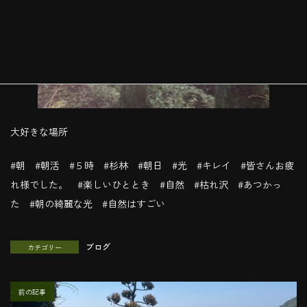
大好きな場所
#朝 #朝活 #５時 #杉林 #朝日 #光 #キレイ #皆さんお疲
れ様でした。 #楽しいひととき #自然 #枯れ沢 #あつかっ
た #朝の綺麗な光 #自然はすごい
ブログ
カテゴリー
前の記事