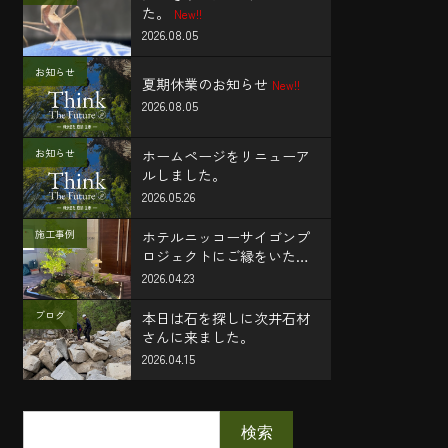
た。
New!!
2026.08.05
お知らせ
夏期休業のお知らせ
New!!
2026.08.05
お知らせ
ホームページをリニューア
ルしました。
2026.05.26
施工事例
ホテルニッコーサイゴンプ
ロジェクトにご縁をいただ
き、施工に携わることがで
2026.04.23
きました。
ブログ
本日は石を探しに次井石材
さんに来ました。
2026.04.15
検索