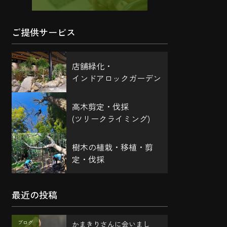
ご提供サービス
店舗緑化・
インドアロックガーデン
高木剪定・伐採
(ツリークライミング)
樹木の植栽・移植・剪
定・伐採
最近の投稿
ブログ
かまきりさんに会いまし