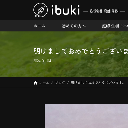
コ
ナ
ン
ビ
テ
ゲ
ン
ー
ホーム
初めての方へ
庭師 生樹 に
ツ
シ
へ
ョ
ス
ン
明けましておめでとうござい
キ
に
ッ
移
2024.01.04
プ
動
ホーム
ブログ
明けましておめでとうございます。