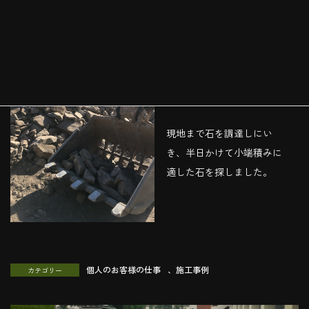
使った石は、神奈川県真鶴
町の小松石です。
現地まで石を調達しにい
き、半日かけて小端積みに
適した石を探しました。
個人のお客様の仕事
、
施工事例
カテゴリー