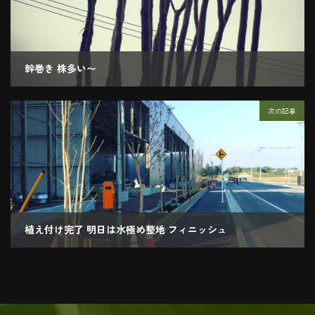
幹巻き 株多い〜
2018.10.24
次の記事
植え付け完了 明日は水極め整地 フィニッシュ
2018.10.25