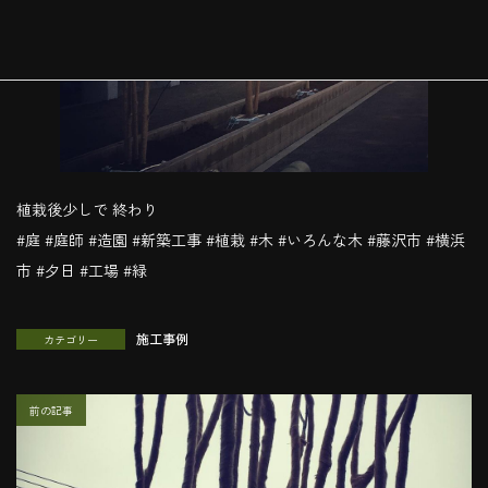
植栽後少しで 終わり
#庭 #庭師 #造園 #新築工事 #植栽 #木 #いろんな木 #藤沢市 #横浜
市 #夕日 #工場 #緑
施工事例
カテゴリー
前の記事