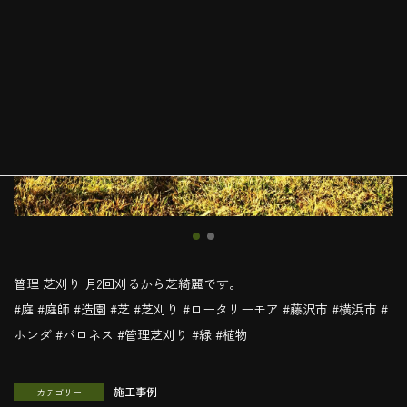
管理 芝刈り 月2回刈るから芝綺麗です。
#庭 #庭師 #造園 #芝 #芝刈り #ロータリーモア #藤沢市 #横浜市 #
ホンダ #バロネス #管理芝刈り #緑 #植物
施工事例
カテゴリー