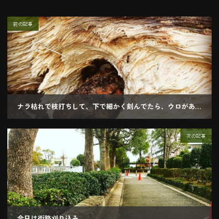
前の記事
ナラ枯れで枝打ちして、下で細かく刻んでたら、ウロがあり見たら 皮巻いたさきに突起物
2018.11.15
次の記事
今日は街路刈り込み