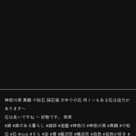
神奈川県 真鶴 小松石 採石場 大中小の石 何トンもある石は迫力が
あります〜
石は良いですね 〜 好物です。 笑笑
#庭 #庭のある暮らし #庭師 #造園 #神奈川 #神奈川県 #真鶴 #小松
石 #石 #rock #そら #空 #青 #藤沢市 #横浜市 #自然 #自然が好き #