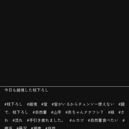
今日も越境した枝下ろし
#枝下ろし #越境 #蛍 #蛍がいるからチェンソー使えない #鋸
で、枝下ろし #自然薯 #山芋 #赤ちゃんナナフシ？ #緑 #さ
わ #流れ #手引き疲れました。 #ムカゴ #自然薯食べたい #
横浜 #藤沢 #湘南 #自然