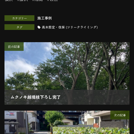
施工事例
カテゴリー
タグ
高木剪定・伐採 (ツリークライミング)
前の記事
ムクノキ越境枝下ろし完了
2020.09.02
次の記事