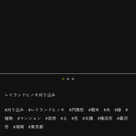
レイランドヒノキ刈り込み
#刈り込み #レイランドヒノキ #円筒形 #樹木 #木 #緑 #
植物 #マンション #自然 #土 #光 #太陽 #横浜市 #藤沢
市 #湘南 #東京都