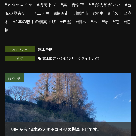
#メタセコイヤ #樹高下げ #真っ青な空 #自然樹形がいい #台
風の災害防止 #二ノ宮 #藤沢市 #横浜市 #湘南 #丘の上の樹
木 #3年の若手の樹高下げ #自然 #樹木 #木 #緑 #花 #植
物
施工事例
カテゴリー
タグ
高木剪定・伐採 (ツリークライミング)
前の記事
明日から 14本のメタセコイヤの樹高下げです。