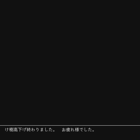
本日もメタセコイヤの樹高下げです。 今日はメタセコイヤ2本だ
け樹高下げ終わりました。 お疲れ様でした。