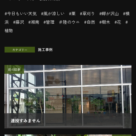
#今日もいい天気 #風が涼しい #栗 #草刈り #蟬が沢山 #横
浜 #藤沢 #湘南 #管理 ＃陸のウニ #自然 #樹木 #花 #
植物
施工事例
カテゴリー
前の記事
連投すみません
2021.07.14