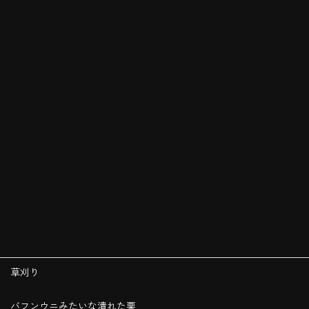
草刈り
バフンウニみたいな潰れた栗