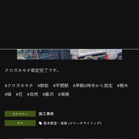
クロガネモチ剪定完了です。
#クロガネモチ #駅前 #平間駅 #早朝6時半から剪定 #樹木
#緑 #花 #自然 #藤沢 #湘南
施工事例
カテゴリー
タグ
高木剪定・伐採 (ツリークライミング)