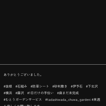
小学校から友達の
@tadashiwada_chuwa_gardeni もご一緒に
むとうガーデンさんは元同僚で、wadachuwaさんは小学校から友
達です。
wadachuwaさんの石組みのお手伝いして来ました。伊予石重かっ
たですね。
久しぶりの再会で、話が尽きませんでした。
ありがとうございました。
#抜根 #石組み #防草シート #砂利敷き #伊予石 #下北沢
#横浜 #藤沢 #1日だけの手伝い #庭まだ未完成
#むとうガーデンサービス #tadashiwada_chuwa_gardeni #来週
も宜しくお願い致します。