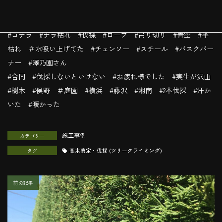
澤乃園さんお疲れ様でした。ありがとうございました。
#コナラ #ナラ枯れ #伐採 #ロープ #吊り切り #青空 #半
枯れ ＃水吸い上げてた #チェンソー #スチール #バスクバー
ナー #澤乃園さん
#合同 #伐採しないといけない #お疲れ様でした #実生が沢山
#樹木 #俣野 ＃庭園 #横浜 #藤沢 #湘南 #2本伐採 #汗か
いた #暖かった
施工事例
カテゴリー
タグ
高木剪定・伐採 (ツリークライミング)
前の記事