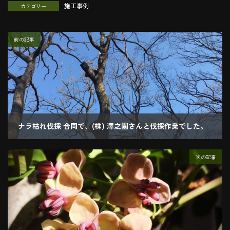
施工事例
カテゴリー
前の記事
ナラ枯れ伐採 合同で、(株) 澤之園さんと伐採作業でした。
2020.03.19
次の記事