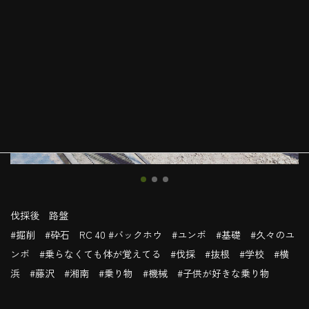
伐採後 路盤
#掘削 #砕石 RC 40 #バックホウ #ユンボ #基礎 #久々のユ
ンボ #乗らなくても体が覚えてる #伐採 #抜根 #学校 #横
浜 #藤沢 #湘南 #乗り物 #機械 #子供が好きな乗り物