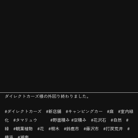
ダイレクトカーズ様の外回り終わりました。
#ダイレクトカーズ #新店舗 #キャンピングカー #庭 #室内緑
化 #タマリュウ #野面積み #空積み #花沢石 #自然 #
緑 #観葉植物 #花 #樹木 #鈴鹿市 #藤沢市 #打戻荒井 #
横浜 #湘南