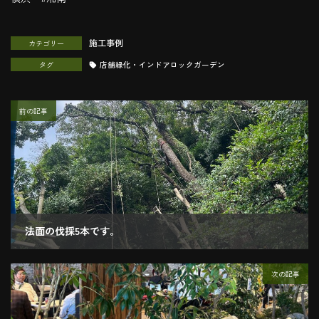
施工事例
カテゴリー
タグ
店舗緑化・インドアロックガーデン
前の記事
法面の伐採5本です。
2023.10.06
次の記事